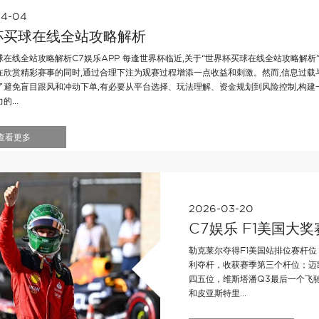
04-04
杯买球在线全站攻略解析
在线全站攻略解析C7娱乐APP 每逢世界杯临近,关于“世界杯买球在线全站攻略解析
在欣赏精彩赛事的同时,通过合理下注为观赛过程增添一点收益和刺激。然而,信息过载
了避免盲目跟风和冲动下单,有必要从平台选择、玩法理解、资金规划到风险控制,构建
...
查看更多
2026-03-20
C7娱乐 F1美国大
勒克莱尔夺得F1美国站排位赛杆位
利夺杆，收获赛季第三个杆位；迈凯
四五位，维斯塔潘Q3最后一个飞
和皮亚斯特里...