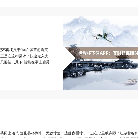
已不再满足于“坐在屏幕前看完
 正是在这种需求下快速走入大
 只要轻点几下 就能在掌上感受
觉共同上场 每逢世界杯到来，无数球迷一边熬夜看球，一边在心里或实际下注做着各种