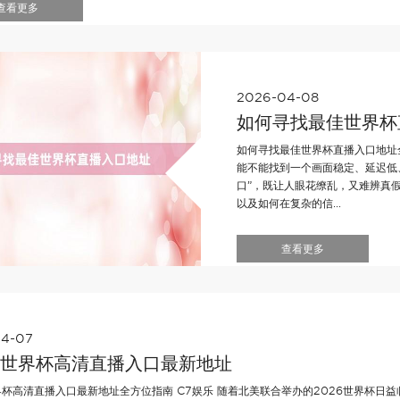
查看更多
2026-04-08
如何寻找最佳世界杯
如何寻找最佳世界杯直播入口地址
能不能找到一个画面稳定、延迟低、
口”，既让人眼花缭乱，又难辨真假
以及如何在复杂的信...
查看更多
4-07
26世界杯高清直播入口最新地址
世界杯高清直播入口最新地址全方位指南 C7娱乐 随着北美联合举办的2026世界杯日