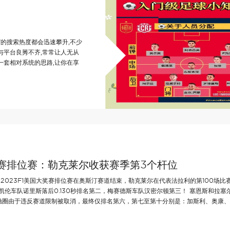
”的搜索热度都会迅速攀升,不少
与平台良莠不齐,常常让人无从
一套相对系统的思路,让你在享
奖赛排位赛：勒克莱尔收获赛季第3个杆位
 2023F1美国大奖赛排位赛在奥斯汀赛道结束，勒克莱尔在代表法拉利的第100场比
伦车队诺里斯落后0.130秒排名第二，梅赛德斯车队汉密尔顿第三！ 塞恩斯和拉塞
驰圈由于违反赛道限制被取消，最终仅排名第六，第七至第十分别是：加斯利、奥康