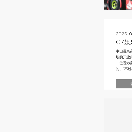
2026-0
C7
中山温泉
场的开业
一位香港
的。”不过