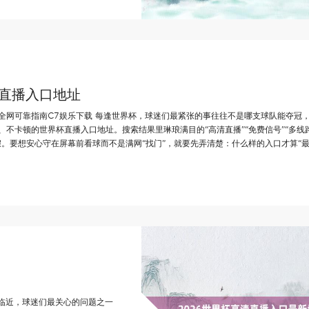
直播入口地址
全网可靠指南C7娱乐下载 每逢世界杯，球迷们最紧张的事往往不是哪支球队能夺冠
不卡顿的世界杯直播入口地址。搜索结果里琳琅满目的“高清直播”“免费信号”“多线
。要想安心守在屏幕前看球而不是满网“找门”，就要先弄清楚：什么样的入口才算“最
益临近，球迷们最关心的问题之一