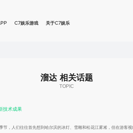
PP
C7娱乐游戏
关于C7娱乐
溜达 相关话题
TOPIC
新技术成果
季节，人们往往首先想到哈尔滨的冰灯、雪雕和松花江雾凇，但在游客视