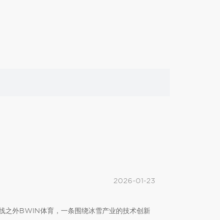
2026-01-23
线之外BWIN体育，一条围绕冰雪产业的技术创新