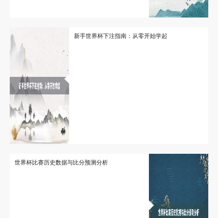
新手世界杯下注指南：从零开始学起
世界杯比赛历史数据与比分预测分析