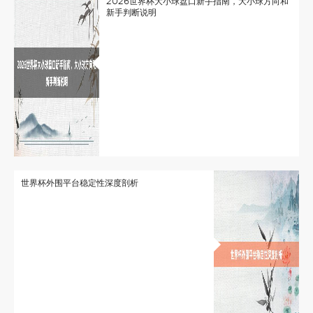
2026世界杯大小球盘口新手指南，大小球方向和
新手判断说明
世界杯外围平台稳定性深度剖析