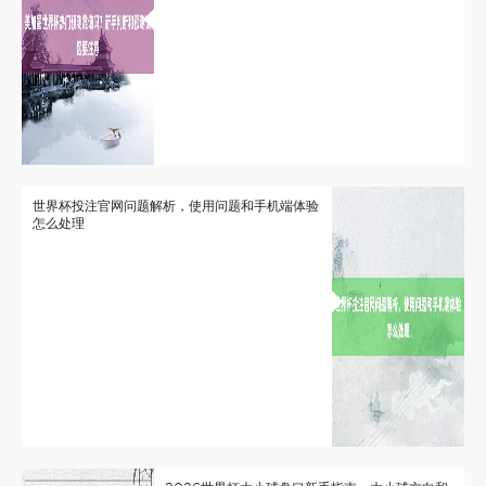
世界杯投注官网问题解析，使用问题和手机端体验
怎么处理