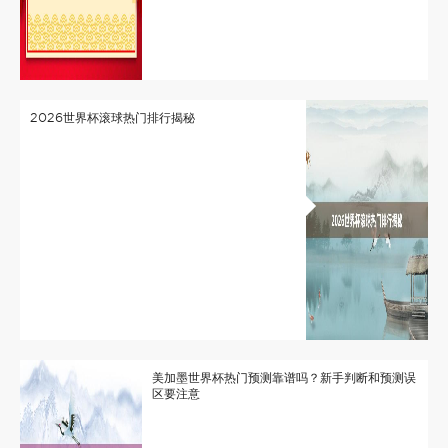
2026世界杯滚球热门排行揭秘
美加墨世界杯热门预测靠谱吗？新手判断和预测误
区要注意