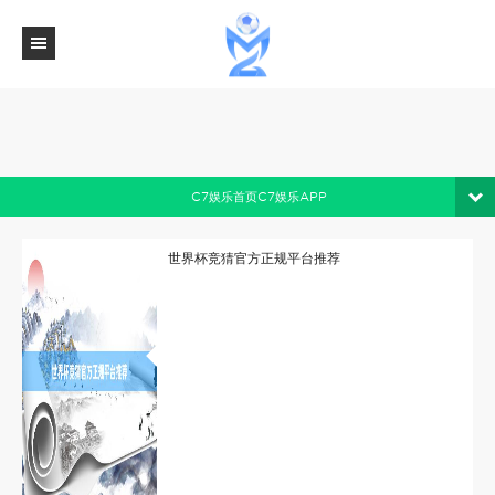
C7娱乐首页C7娱乐APP
世界杯竞猜官方正规平台推荐