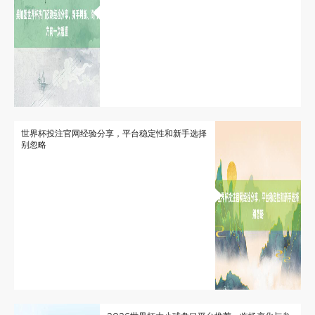
世界杯投注官网经验分享，平台稳定性和新手选择
别忽略