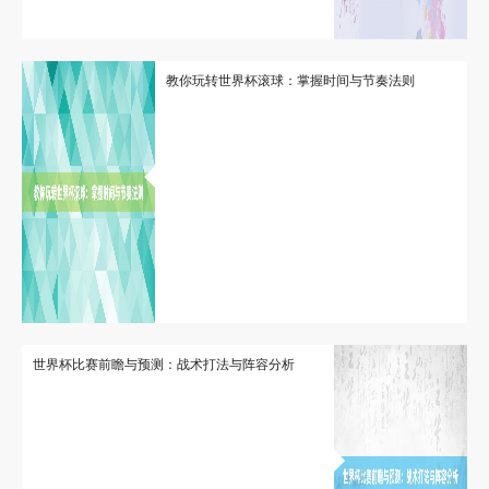
教你玩转世界杯滚球：掌握时间与节奏法则
世界杯比赛前瞻与预测：战术打法与阵容分析